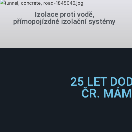
Izolace proti vodě,
přímopojízdné izolační systémy
25 LET DO
ČR. MÁM