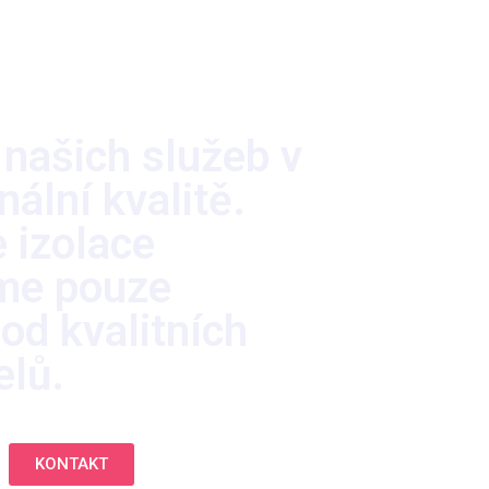
 našich služeb v
nální kvalitě.
 izolace
me pouze
od kvalitních
elů.
KONTAKT