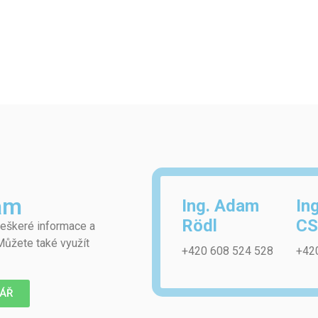
ám
Ing. Adam
In
Rödl
CS
eškeré informace a
Můžete také využít
+420 608 524 528
+42
ÁŘ