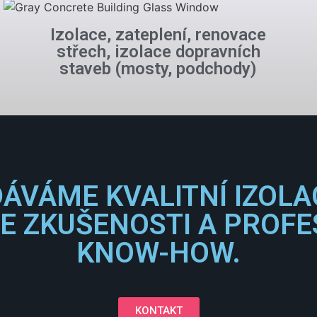
Izolace, zateplení, renovace
střech, izolace dopravních
staveb (mosty, podchody)
DÁVÁME KVALITNÍ IZOLA
E ZKUŠENOSTI A PROFE
KNOW-HOW.
KONTAKT