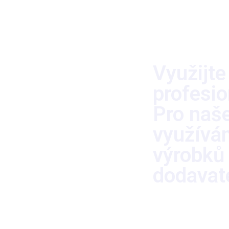
Využijte
izolace
profesio
ávěrné zdi a
Pro naše
vých ploch
využívá
výrobků 
chu
dodavat