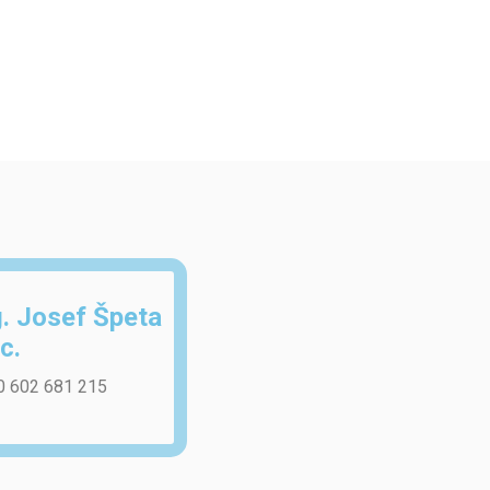
g. Josef Špeta
c.
0 602 681 215